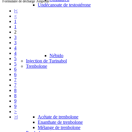
Formulaire de décharge
Ampoule
Undécanoate de testostérone
|<
<
1
1
2
3
3
4
4
Nébido
5
Injection de Turinabol
5
Trenbolone
6
6
7
7
8
8
9
9
>
>|
Acétate de trenbolone
Enanthate de trenbolone
Mélange de trenbolone