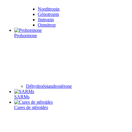
Norditropin
Génotropin
Jintropin
Omnitrop
Prohormone
Déhydroépiandrostérone
SARMs
Cures de stéroïdes