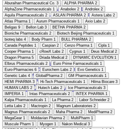
Aburaihan ‌Pharmaceutical Co.
3
ALPHA PHARMA
2
Détox & Nettoyage
Équilibre hormonal et gestion du stress
AlphaZone Pharmaceuticals
1
Anabolex
2
Androlex
2
Médicaments hypocholestérolémiants
Aquila Pharmaceuticals
2
ASLAN PHARMA
2
Astera Labs
2
Atlas Pharma
1
Aurum Pharmaceuticals
1
Axio Labs
2
Beligas
9
Bellon Lab
3
BETHA PHARMA
2
Bioniche Pharmaceuticals
2
Biotech Beijing Pharmaceuticals
1
bioteq labs
4
Body Pharm
1
BULL PHARMA
2
Canada Peptides
1
Caspian
2
Cenzo Pharma
1
Cipla
1
Cooper Pharma
1
cRowX Labs
2
Cygnus
1
Deus Medical
2
Dragon Pharma
5
Driada Medical
2
DYNAMIC EVOLUTION
1
Ézétimibe
Elbrus Pharmaceuticals
2
Euro Prime Farmaceuticals
1
Pitavastatine calcium
Euro-Pharmacies
6
Eurochem Labs
2
Evo Genetics
1
Pré-entrainement
Genetic Labs
4
GlobalPharma
2
GM Pharmaceuticals
1
Santé immunitaire
HEMI PHARMA
3
Hi-Tech Pharmaceuticals
1
Hilma Biocare
3
Sprays nasaux
HUMAN LABS
2
Hutech Labs
2
Ice Pharmaceuticals
3
Support cérébral et mémoire
IMPERIA
1
Intas Pharmaceuticals
2
INTEX PHARMA
1
Kalpa Pharmaceuticals
1
La Pharma
2
Labor Schneider
2
Letta Labs
2
Mactropin
2
Magnum Laboratories
2
Magnus Pharmaceuticals
2
Maha Pharma
2
MediPharma
2
MegaGear
1
Moldavian Pharma
2
MultiPharm
1
Muscule Pharm
1
Myogen
1
Nakon Medical
3