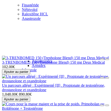
Finastéride
Nébivolol
Raloxifène HCL
Anastrozole
Anastrozolex
3-TRENBOMED 150 (Trenbolone Blend) 150 mg Deus Medical
Armidex
102.00€
Létrozole
Ajouter au panier
Un parcours allégé : Expérimenté [II] . Propionate de testostérone,
drostanolone et oxandrolone
1,048.00€
890.80€
Ajouter au panier