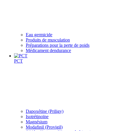
Eau germicide
Produits de musculation
Préparations pour la perte de poids
Médicament dendurance
PCT
Dapoxétine (Priligy)
Isotrétinoïne
Magnésium
Modafinil (Provigil)