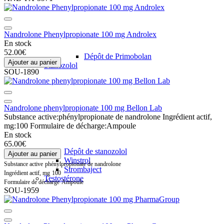
Nandrolone Phenylpropionate 100 mg Androlex
En stock
52.00€
Dépôt de Primobolan
Ajouter au panier
Stanozolol
SOU-1890
Nandrolone phenylpropionate 100 mg Bellon Lab
Substance active:
phénylpropionate de nandrolone
Ingrédient actif,
mg:
100
Formulaire de décharge:
Ampoule
En stock
65.00€
Dépôt de stanozolol
Ajouter au panier
Winstrol
Substance active
phénylpropionate de nandrolone
Strombaject
Ingrédient actif, mg
100
Testostérone
Formulaire de décharge
Ampoule
SOU-1959