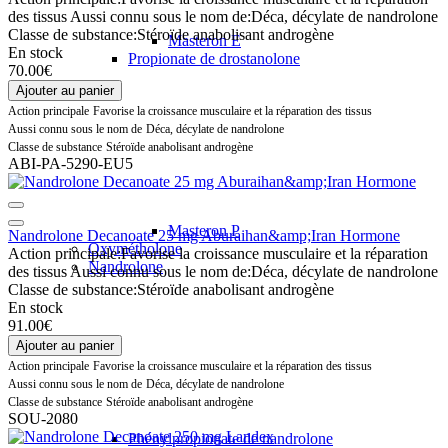
des tissus
Aussi connu sous le nom de:
Déca, décylate de nandrolone
Classe de substance:
Stéroïde anabolisant androgène
Masteron E
En stock
Propionate de drostanolone
70.00€
Ajouter au panier
Action principale
Favorise la croissance musculaire et la réparation des tissus
Aussi connu sous le nom de
Déca, décylate de nandrolone
Classe de substance
Stéroïde anabolisant androgène
ABI-PA-5290-EU5
Masteron P
Nandrolone Decanoate 25 mg Aburaihan&amp;Iran Hormone
Oxymétholone
Action principale:
Favorise la croissance musculaire et la réparation
Nandrolone
des tissus
Aussi connu sous le nom de:
Déca, décylate de nandrolone
Classe de substance:
Stéroïde anabolisant androgène
En stock
91.00€
Ajouter au panier
Action principale
Favorise la croissance musculaire et la réparation des tissus
Aussi connu sous le nom de
Déca, décylate de nandrolone
Classe de substance
Stéroïde anabolisant androgène
SOU-2080
Phénylpropionate de nandrolone