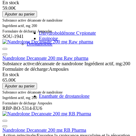
En stock
59.00€
Ajouter au panier
Substance active
décanoate de nandrolone
Ingrédient actif, mg
200
Formulaire de décharge
Ampoules
Dihydroboldénone Cypionate
SOU-1941
Equipoise
Drostanolone
Nandrolone Decanoate 200 mg Raw pharma
Substance active:
décanoate de nandrolone
Ingrédient actif, mg:
200
Formulaire de décharge:
Ampoules
En stock
65.00€
Ajouter au panier
Substance active
décanoate de nandrolone
Enanthate de drostanolone
Ingrédient actif, mg
200
Formulaire de décharge
Ampoules
RBP-BO-5314-EU6
Nandrolone Decanoate 200 mg RB Pharma
Action principale:
Favorise la croissance musculaire et la réparation