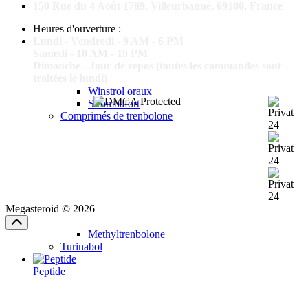
150 Rue du 4 Août 1789, Villeurbanne, 69100, France
Heures d'ouverture :
Lundi - Vendredi - 9 AM - 6 PM
Samedi - 10 AM - 19 PM
Dimanche - Jour de repos (toutes les commandes sont
traitées le lundi)
Winstrol oraux
Strombafort
Comprimés de trenbolone
Megasteroid © 2026
Methyltrenbolone
Turinabol
Peptide