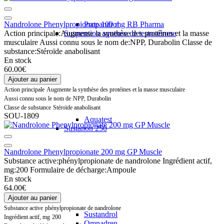
Nandrolone Phenylpropionate 100 mg RB Pharma
Propandrol
Action principale:
Augmente la synthèse des protéines et la masse
Suspension aqueuse de testostérone
musculaire
Aussi connu sous le nom de:
NPP, Durabolin
Classe de
substance:
Stéroïde anabolisant
En stock
60.00€
Ajouter au panier
Action principale
Augmente la synthèse des protéines et la masse musculaire
Aussi connu sous le nom de
NPP, Durabolin
Classe de substance
Stéroïde anabolisant
SOU-1809
Aquatest
Sustanon 250
Nandrolone Phenylpropionate 200 mg GP Muscle
Substance active:
phénylpropionate de nandrolone
Ingrédient actif,
mg:
200
Formulaire de décharge:
Ampoule
En stock
64.00€
Ajouter au panier
Substance active
phénylpropionate de nandrolone
Sustandrol
Ingrédient actif, mg
200
Omnadren