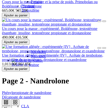
Femara
Cours pour la masse maigre et la prise de poids. Primobolan ou
Proviron
Boldénone + Testostérone
Tamoxifène
665.00€
565.25€
Ajouter au panier
Un cours pour la masse : expérimenté. Boldénone, testostérone
énanthate, insuline, testostérone propionate et drostanolone
490.00€
416.50€
Ajouter au panier
Nolvadex
Une formation allégée : expérimentée [IV] . Acétate de trenbolone,
Nolvapex
propionate de testostérone, drostanolone et oxandrolone
1,013.00€
861.05€
Brûleur de graisse
Ajouter au panier
Page 2 - Nandrolone
Phénylpropionate de nandrolone
Décanoate de nandrolone
CLA