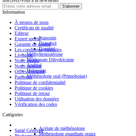
Inscrivez-vous à la newsletter
S'abonner
Information
À propos de nous
Certificats de qualité
Editeur
Naposim
Expert sportif
Dianabol
Garantie de qualité
Danabol
Les conditions générales
Méthyltestostérone
Livraison
Mildronate Dihydricume
Notre équipe
Andriol
Notre mission
Halotestin
Offres d'emploi
Méthénolone oral (Primobolan)
Paiement
Politique de confidentialité
Politique de cookies
Politique de retour
Utilisation des données
Vérification des codes
Catégories
Acétate de méthénolone
Santé Générale
Methenolone enanthate oraux
Phohormone