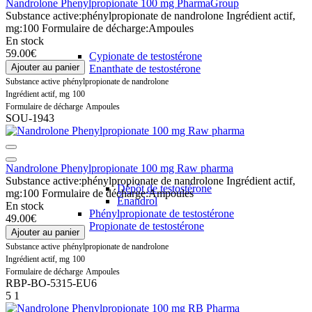
Nandrolone Phenylpropionate 100 mg PharmaGroup
Substance active:
phénylpropionate de nandrolone
Ingrédient actif,
mg:
100
Formulaire de décharge:
Ampoules
En stock
59.00€
Cypionate de testostérone
Ajouter au panier
Enanthate de testostérone
Substance active
phénylpropionate de nandrolone
Ingrédient actif, mg
100
Formulaire de décharge
Ampoules
SOU-1943
Nandrolone Phenylpropionate 100 mg Raw pharma
Substance active:
phénylpropionate de nandrolone
Ingrédient actif,
Dépôt de testostérone
mg:
100
Formulaire de décharge:
Ampoules
Énandrol
En stock
Phénylpropionate de testostérone
49.00€
Propionate de testostérone
Ajouter au panier
Substance active
phénylpropionate de nandrolone
Ingrédient actif, mg
100
Formulaire de décharge
Ampoules
RBP-BO-5315-EU6
5
1