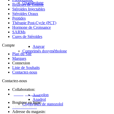
Oxandrolone
Brûleurs de Graisse
Stéroïdes Injectables
Stéroïdes Oraux
Peptides
Thérapie Post-Cycle (PCT)
Hormone de Croissance
SARMs
Cures de Stéroïdes
Compte
Anavar
Comprimés doxymétholone
Plan du Site
Marques
Connexion
Liste de Souhaits
Contactez-nous
Contactez-nous
Collaboration:
[email protected]
Anapolon
Anadrol
Boutique en ligne:
Comprimés de stanozolol
+33751476134
Adresse du magasin: