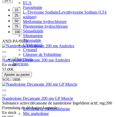
15
ECA
Furosémide
15
L-Thyroxine Sodium/Levothyroxine Sodium (LT4
25
sodium)
50
Metformine hydrochlorure
Phentermine hydrochlorure
75
Sémaglutide
100
Sibutramine
Tirzepatide
AND-PA-5970
Clenbutérol
Cytomel
Chlorure de Yohimbine
Nandrolone Decanoate 200 mg Androlex
Injections
En stock
57.00€
Ajouter au panier
SOU-1808
Nandrolone Decanoate 200 mg GP Muscle
Substance active:
décanoate de nandrolone
Ingrédient actif, mg:
200
Formulaire de décharge:
Ampoule
Injections de méthandiénone
En stock
Mix anabolique