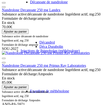
Décanoate de nandrolone
Nandrolone Decanoate 250 mg Landex
Substance active:
décanoate de nandrolone
Ingrédient actif, mg:
250
Formulaire de décharge:
ampoule
En stock
70.00€
Ajouter au panier
Substance active
décanoate de nandrolone
Ingrédient actif, mg
250
Décandrol
Formulaire de décharge
ampoule
Déca Durabolin
SOU-2027
Injections de Primobolan (méthénolone)
Nandrolone Decanoate 250 mg Primus Ray Laboratories
Substance active:
décanoate de nandrolone
Ingrédient actif, mg:
250
Formulaire de décharge:
Ampoules
En stock
85.00€
Ajouter au panier
Enanthate de méthénolone
Substance active
décanoate de nandrolone
Ingrédient actif, mg
250
Formulaire de décharge
Ampoules
AND-PA-5971