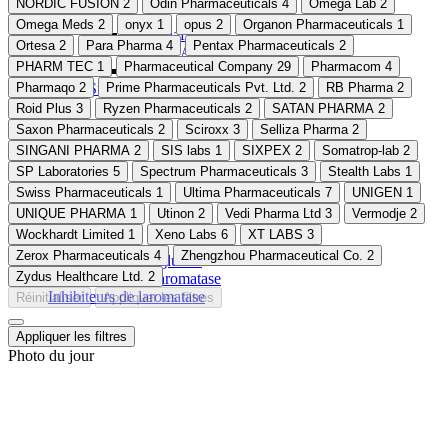
NORDIC FUSION
2
Odin Pharmaceuticals
4
Omega Lab
2
Omega Meds
2
onyx
1
opus
2
Organon Pharmaceuticals
1
Armodafinil
Ortesa
2
Para Pharma
4
Pentax Pharmaceuticals
2
Caféine Anhydre
PHARM TEC
1
Pharmaceutical Company
29
Pharmacom
4
Sulfate D'Agmatine
Pharmaqo
2
Support de glucose
Prime Pharmaceuticals Pvt. Ltd.
2
RB Pharma
2
Roid Plus
3
Ryzen Pharmaceuticals
2
SATAN PHARMA
2
Saxon Pharmaceuticals
2
Sciroxx
3
Selliza Pharma
2
SINGANI PHARMA
2
SIS labs
1
SIXPEX
2
Somatrop-lab
2
SP Laboratories
5
Spectrum Pharmaceuticals
3
Stealth Labs
1
Swiss Pharmaceuticals
1
Ultima Pharmaceuticals
7
UNIGEN
1
UNIQUE PHARMA
1
Utinon
2
Vedi Pharma Ltd
3
Vermodje
2
Wockhardt Limited
1
Xeno Labs
6
XT LABS
3
Zerox Pharmaceuticals
4
Zhengzhou Pharmaceutical Co.
2
Dulaglutide
Zydus Healthcare Ltd.
2
Inhibiteurs de laromatase
Réinitialiser
Appliquer les filtres
Appliquer les filtres
Photo du jour